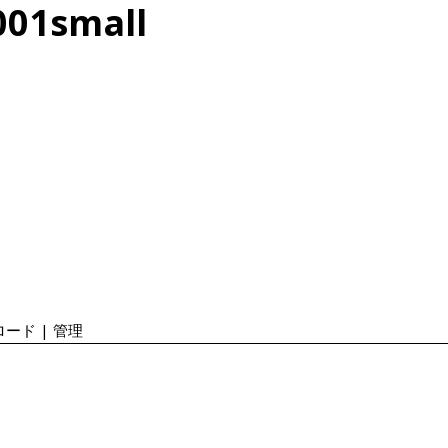
001small
ード | 管理