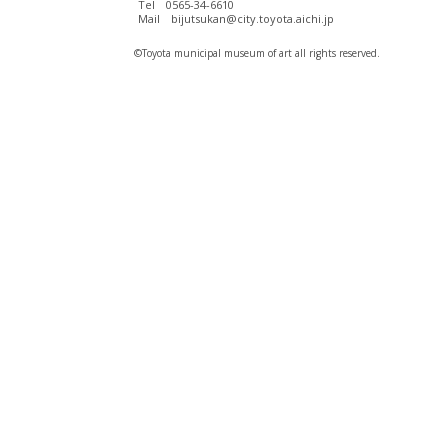
Tel 0565-34-6610
Mail bijutsukan@city.toyota.aichi.jp
©️Toyota municipal museum of art all rights reserved.