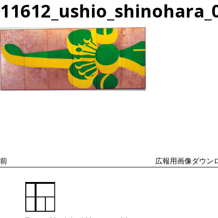
11612_ushio_shinohara_
投
過
稿
去
ナ
の
ビ
投
ゲ
ー
稿
シ
前
広報用画像ダウンロ
ョ
ン