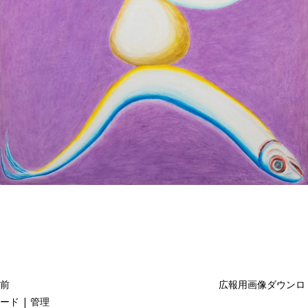
投
過
稿
去
ナ
ビ
の
ゲ
投
ー
稿
シ
ョ
前
広報用画像ダウンロ
ン
ード | 管理