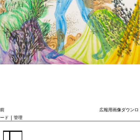
投
過
稿
去
ナ
ビ
の
ゲ
投
ー
稿
シ
ョ
前
広報用画像ダウンロ
ン
ード | 管理