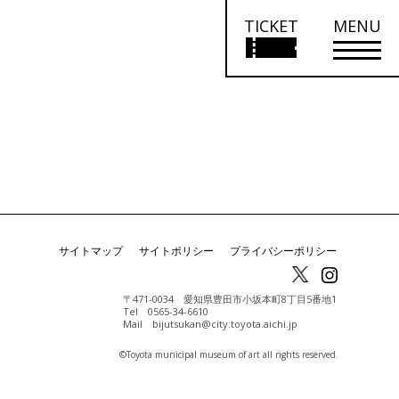
TICKET
MENU
サイトマップ
サイトポリシー
プライバシーポリシー
〒471-0034 愛知県豊田市小坂本町8丁目5番地1
Tel 0565-34-6610
Mail bijutsukan@city.toyota.aichi.jp
©️Toyota municipal museum of art all rights reserved.