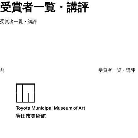
受賞者一覧・講評
受賞者一覧・講評
投
過
稿
去
ナ
の
ビ
投
ゲ
ー
稿
シ
前
受賞者一覧・講評
ョ
ン